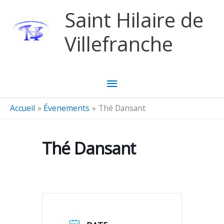
Aller au contenu
Aller au pied de page
Saint Hilaire de
Villefranche
Menu
principal
Accueil
Évenements
Thé Dansant
Thé Dansant