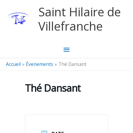
Aller au contenu
Aller au pied de page
Saint Hilaire de
Villefranche
Menu
principal
Accueil
Évenements
Thé Dansant
Thé Dansant