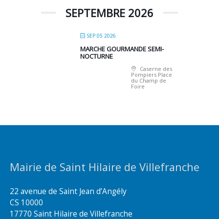
SEPTEMBRE 2026
SEP 05 2026
MARCHE GOURMANDE SEMI-
NOCTURNE
Caserne des
Pompiers Place
du Champ de
Foire
Mairie de Saint Hilaire de Villefranche
22 avenue de Saint Jean d’Angély
CS 10000
17770 Saint Hilaire de Villefranche