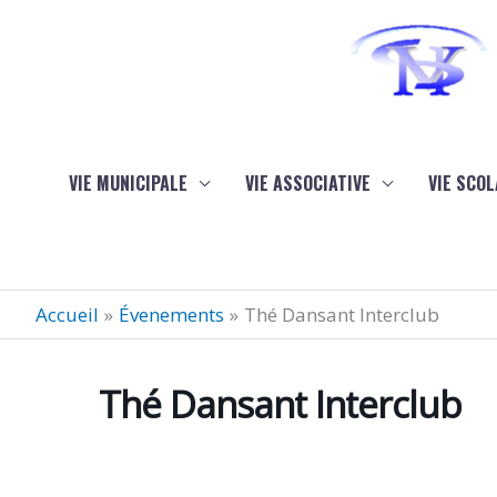
Aller au contenu
Aller au pied de page
VIE MUNICIPALE
VIE ASSOCIATIVE
VIE SCOL
Accueil
Évenements
Thé Dansant Interclub
Thé Dansant Interclub