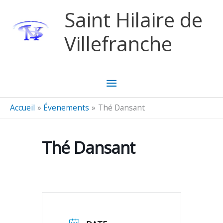
Aller au contenu
Aller au pied de page
Saint Hilaire de
Villefranche
Menu
principal
Accueil
Évenements
Thé Dansant
Thé Dansant