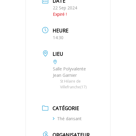
DATE
22 Sep 2024
Expiré !
HEURE
14:30
LIEU
Salle Polyvalente
Jean Garnier
St Hilaire de
Villefranche(17)
CATÉGORIE
Thé dansant
ORGANISATEUR