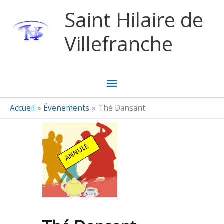
Aller au contenu
Aller au pied de page
Saint Hilaire de
Villefranche
Menu
principal
Accueil
Évenements
Thé Dansant