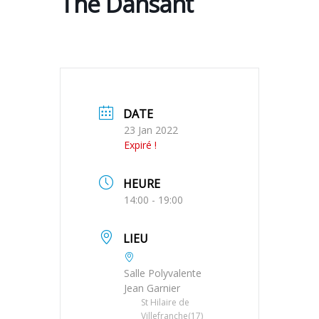
Thé Dansant
DATE
23 Jan 2022
Expiré !
HEURE
14:00 - 19:00
LIEU
Salle Polyvalente
Jean Garnier
St Hilaire de
Villefranche(17)