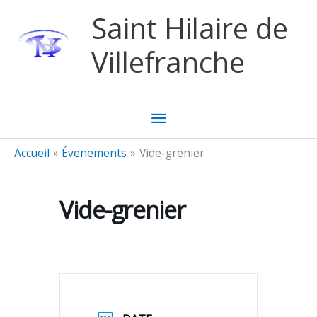
Aller au contenu
Aller au pied de page
Saint Hilaire de
Villefranche
Menu
principal
Accueil
Évenements
Vide-grenier
Vide-grenier