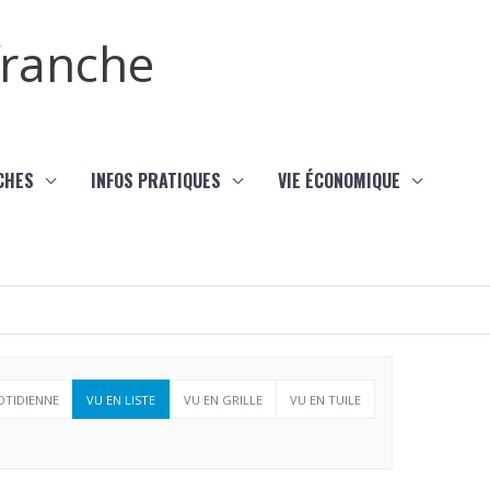
efranche
CHES
INFOS PRATIQUES
VIE ÉCONOMIQUE
TIDIENNE
VU EN LISTE
VU EN GRILLE
VU EN TUILE