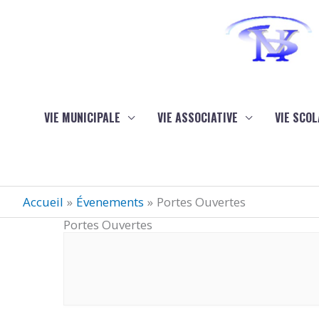
Aller au contenu
Aller au pied de page
VIE MUNICIPALE
VIE ASSOCIATIVE
VIE SCOL
Accueil
Évenements
Portes Ouvertes
Portes Ouvertes