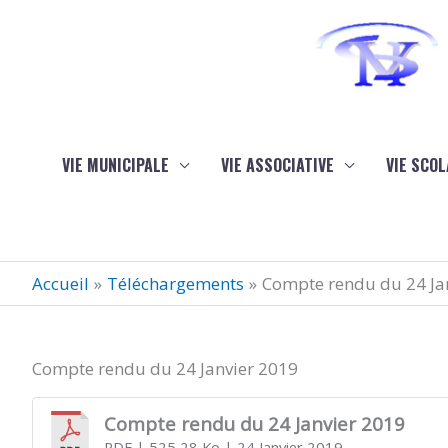
Aller au contenu
Aller au pied de page
VIE MUNICIPALE
VIE ASSOCIATIVE
VIE SCOL
Accueil
Téléchargements
Compte rendu du 24 Ja
Compte rendu du 24 Janvier 2019
Compte rendu du 24 Janvier 2019
PDF
| 525,28 Ko
| 24 Janvier 2019