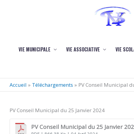
Aller au contenu
Aller au pied de page
VIE MUNICIPALE
VIE ASSOCIATIVE
VIE SCOL
Accueil
Téléchargements
PV Conseil Municipal d
PV Conseil Municipal du 25 Janvier 2024
PV Conseil Municipal du 25 Janvier 20
PDF
| 866,38 Ko
| 04 Avril 2024