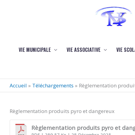
Aller au contenu
Aller au pied de page
VIE MUNICIPALE
VIE ASSOCIATIVE
VIE SCOL
Accueil
Téléchargements
Règlementation produi
Règlementation produits pyro et dangereux
Règlementation produits pyro et dan
PDF
| 289,57 Ko
| 28 Décembre 2025