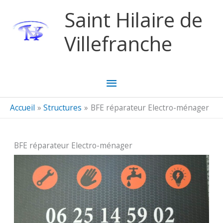
Aller au contenu
Aller au pied de page
Saint Hilaire de
Villefranche
Menu
principal
Accueil
Structures
BFE réparateur Electro-ménager
BFE réparateur Electro-ménager