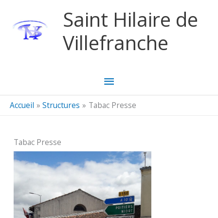
Aller au contenu
Aller au pied de page
Saint Hilaire de
Villefranche
Menu
principal
Accueil
Structures
Tabac Presse
Tabac Presse