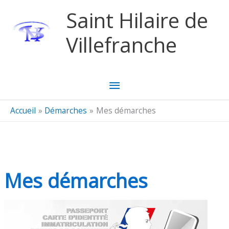
Aller au contenu
Aller au pied de page
Saint Hilaire de
Villefranche
Menu
principal
Accueil
Démarches
Mes démarches
Mes démarches