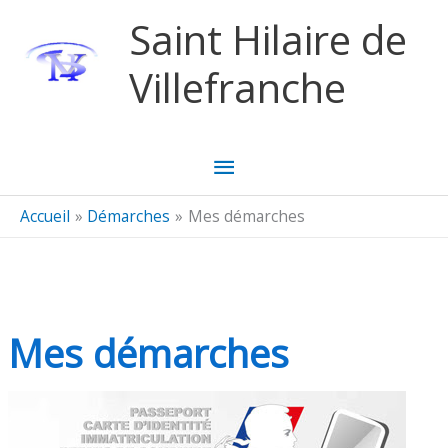
Aller au contenu
Aller au pied de page
Saint Hilaire de
Villefranche
Menu
principal
Accueil
Démarches
Mes démarches
Mes démarches