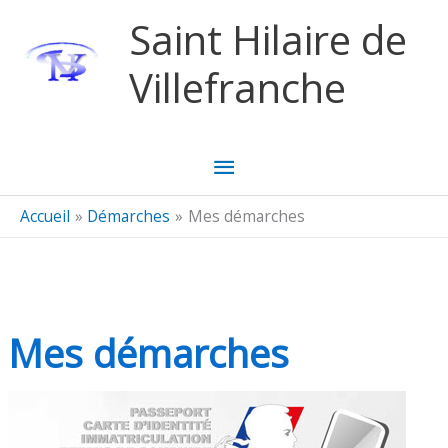
Aller au contenu
Aller au pied de page
Saint Hilaire de
Villefranche
Menu
principal
Accueil
Démarches
Mes démarches
Mes démarches