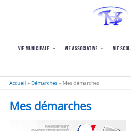
Aller au contenu
Aller au pied de page
VIE MUNICIPALE
VIE ASSOCIATIVE
VIE SCOL
Accueil
Démarches
Mes démarches
Mes démarches