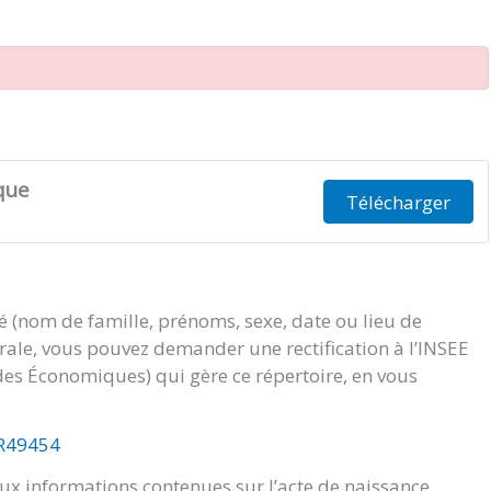
que
Télécharger
té (nom de famille, prénoms, sexe, date ou lieu de
orale, vous pouvez demander une rectification à l’INSEE
tudes Économiques) qui gère ce répertoire, en vous
/R49454
x informations contenues sur l’acte de naissance.