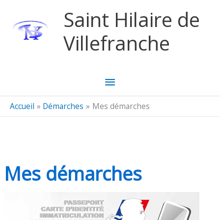
Aller au contenu
Aller au pied de page
Saint Hilaire de
Villefranche
Menu
principal
Accueil
Démarches
Mes démarches
Mes démarches