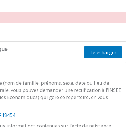
que
Télécharger
té (nom de famille, prénoms, sexe, date ou lieu de
orale, vous pouvez demander une rectification à l’INSEE
tudes Économiques) qui gère ce répertoire, en vous
/R49454
x informations contenues sur l’acte de naissance.