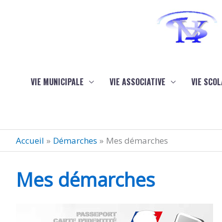
Aller au contenu
Aller au pied de page
VIE MUNICIPALE
VIE ASSOCIATIVE
VIE SCOL
Accueil
Démarches
Mes démarches
Mes démarches