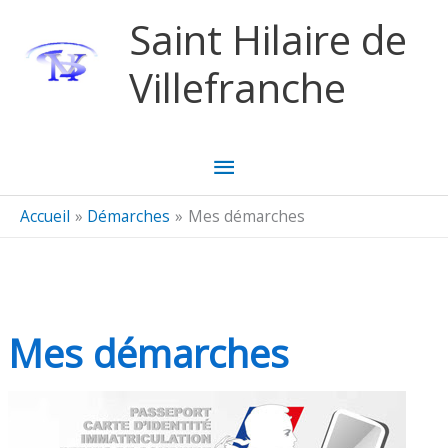
Aller au contenu
Aller au pied de page
Saint Hilaire de
Villefranche
Menu
principal
Accueil
Démarches
Mes démarches
Mes démarches