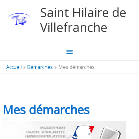
Aller au contenu
Aller au pied de page
Saint Hilaire de
Villefranche
Menu
principal
Accueil
Démarches
Mes démarches
Mes démarches