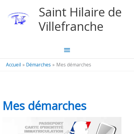
Aller au contenu
Aller au pied de page
Saint Hilaire de
Villefranche
Menu
principal
Accueil
Démarches
Mes démarches
Mes démarches