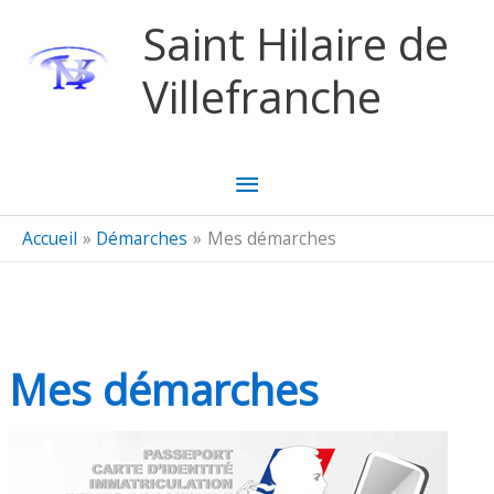
Aller au contenu
Aller au pied de page
Saint Hilaire de
Villefranche
Menu
principal
Accueil
Démarches
Mes démarches
Mes démarches