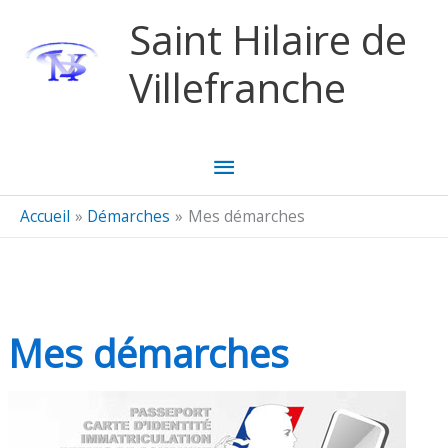
Aller au contenu
Aller au pied de page
Saint Hilaire de
Villefranche
Menu
principal
Accueil
Démarches
Mes démarches
Mes démarches