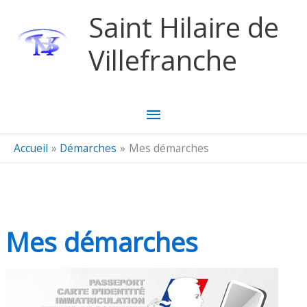
Aller au contenu
Aller au pied de page
Saint Hilaire de
Villefranche
Menu
principal
Accueil
Démarches
Mes démarches
Mes démarches