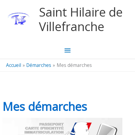
Aller au contenu
Aller au pied de page
Saint Hilaire de
Villefranche
Menu
principal
Accueil
Démarches
Mes démarches
Mes démarches