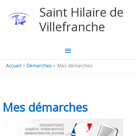
Aller au contenu
Aller au pied de page
Saint Hilaire de
Villefranche
Menu
principal
Accueil
Démarches
Mes démarches
Mes démarches