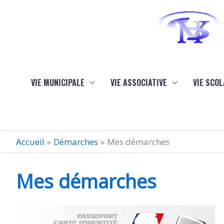
Aller au contenu
Aller au pied de page
VIE MUNICIPALE
VIE ASSOCIATIVE
VIE SCOL
Accueil
Démarches
Mes démarches
Mes démarches