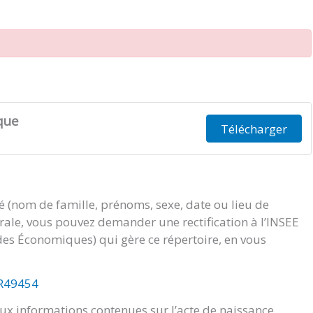
que
Télécharger
té (nom de famille, prénoms, sexe, date ou lieu de
orale, vous pouvez demander une rectification à l’INSEE
tudes Économiques) qui gère ce répertoire, en vous
/R49454
x informations contenues sur l’acte de naissance.