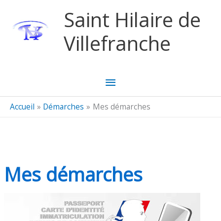
Aller au contenu
Aller au pied de page
Saint Hilaire de
Villefranche
Menu
principal
Accueil
Démarches
Mes démarches
Mes démarches