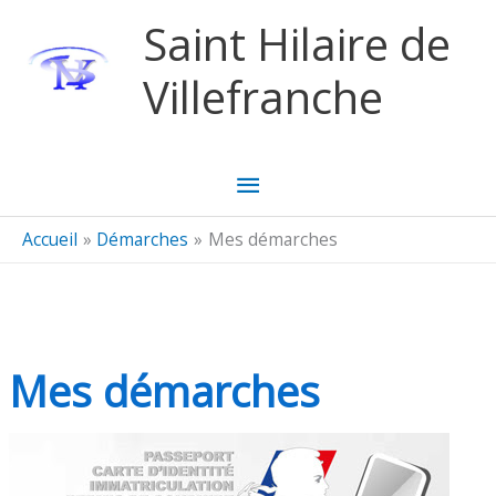
Aller au contenu
Aller au pied de page
Saint Hilaire de
Villefranche
Menu
principal
Accueil
Démarches
Mes démarches
Mes démarches