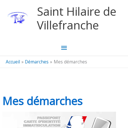
Aller au contenu
Aller au pied de page
Saint Hilaire de
Villefranche
Menu
principal
Accueil
Démarches
Mes démarches
Mes démarches