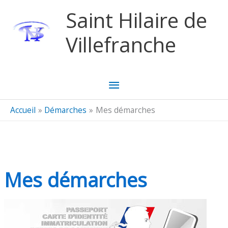
Aller au contenu
Aller au pied de page
Saint Hilaire de
Villefranche
Menu
principal
Accueil
Démarches
Mes démarches
Mes démarches