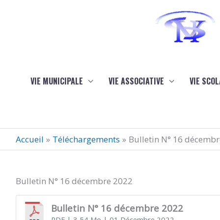
Aller au contenu
Aller au pied de page
VIE MUNICIPALE
VIE ASSOCIATIVE
VIE SCOL
Accueil
Téléchargements
Bulletin N° 16 décemb
Bulletin N° 16 décembre 2022
Bulletin N° 16 décembre 2022
PDF
| 3,54 Mo
| 01 Décembre 2022