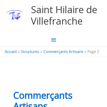
Aller au contenu
Aller au pied de page
Saint Hilaire de
Villefranche
Menu
principal
Accueil
Structures
Commerçants Artisans
Page 2
Commerçants
Artisans