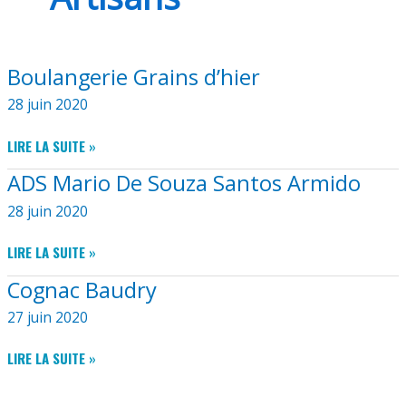
Boulangerie Grains d’hier
28 juin 2020
BOULANGERIE
LIRE LA SUITE »
GRAINS
ADS Mario De Souza Santos Armido
D’HIER
28 juin 2020
ADS
LIRE LA SUITE »
MARIO
Cognac Baudry
DE
SOUZA
27 juin 2020
SANTOS
ARMIDO
COGNAC
LIRE LA SUITE »
BAUDRY