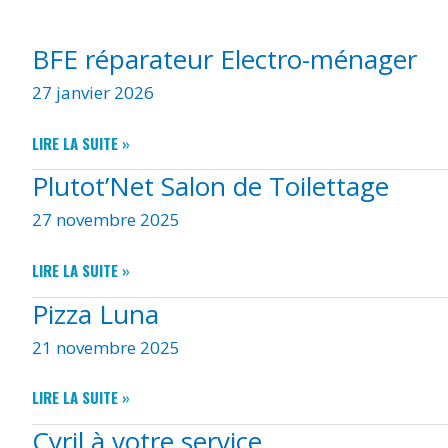
BFE réparateur Electro-ménager
27 janvier 2026
BFE
LIRE LA SUITE »
RÉPARATEUR
Plutot’Net Salon de Toilettage
ELECTRO-
MÉNAGER
27 novembre 2025
PLUTOT’NET
LIRE LA SUITE »
SALON
Pizza Luna
DE
TOILETTAGE
21 novembre 2025
PIZZA
LIRE LA SUITE »
LUNA
Cyril à votre service