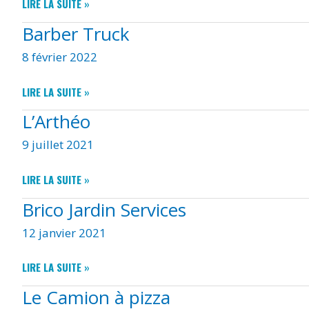
BÂTI
LIRE LA SUITE »
WT
Barber Truck
8 février 2022
BARBER
LIRE LA SUITE »
TRUCK
L’Arthéo
9 juillet 2021
L’ARTHÉO
LIRE LA SUITE »
Brico Jardin Services
12 janvier 2021
BRICO
LIRE LA SUITE »
JARDIN
Le Camion à pizza
SERVICES