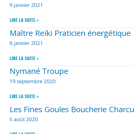
9 janvier 2021
LE
LIRE LA SUITE »
CAMION
Maître Reïki Praticien énergétique
À
PIZZA
6 janvier 2021
MAÎTRE
LIRE LA SUITE »
REÏKI
Nymané Troupe
PRATICIEN
ÉNERGÉTIQUE
19 septembre 2020
NYMANÉ
LIRE LA SUITE »
TROUPE
Les Fines Goules Boucherie Charcu
5 août 2020
LES