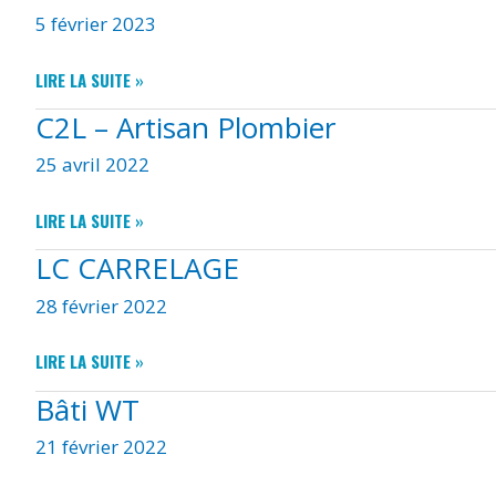
5 février 2023
COUTELLERIE:
LIRE LA SUITE »
NIC’S
C2L – Artisan Plombier
KNIVES
25 avril 2022
C2L
LIRE LA SUITE »
–
LC CARRELAGE
ARTISAN
PLOMBIER
28 février 2022
LC
LIRE LA SUITE »
CARRELAGE
Bâti WT
21 février 2022