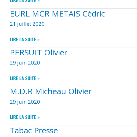
LIRE LA SUITE »
FINES
EURL MCR METAIS Cédric
GOULES
BOUCHERIE
21 juillet 2020
CHARCUTERIE
EURL
LIRE LA SUITE »
MCR
PERSUIT Olivier
METAIS
CÉDRIC
29 juin 2020
PERSUIT
LIRE LA SUITE »
OLIVIER
M.D.R Micheau Olivier
29 juin 2020
M.D.R
LIRE LA SUITE »
MICHEAU
Tabac Presse
OLIVIER