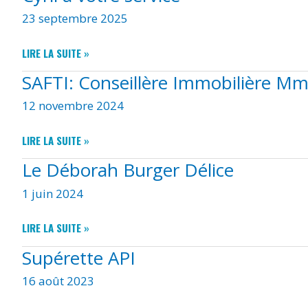
23 septembre 2025
CYRIL
LIRE LA SUITE »
À
SAFTI: Conseillère Immobilière M
VOTRE
SERVICE
12 novembre 2024
SAFTI:
LIRE LA SUITE »
CONSEILLÈRE
Le Déborah Burger Délice
IMMOBILIÈRE
MME
1 juin 2024
CHOSSENOTTE
MARGOT
LE
LIRE LA SUITE »
DÉBORAH
Supérette API
BURGER
DÉLICE
16 août 2023