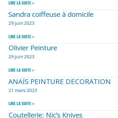
SUPÉRETTE
LIRE LA SUITE »
API
Sandra coiffeuse à domicile
29 juin 2023
SANDRA
LIRE LA SUITE »
COIFFEUSE
Olivier Peinture
À
DOMICILE
29 juin 2023
OLIVIER
LIRE LA SUITE »
PEINTURE
ANAÏS PEINTURE DECORATION
21 mars 2023
ANAÏS
LIRE LA SUITE »
PEINTURE
Coutellerie: Nic’s Knives
DECORATION