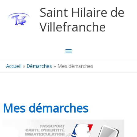
Aller au contenu
Aller au pied de page
Saint Hilaire de
Villefranche
Menu
principal
Accueil
Démarches
Mes démarches
Mes démarches