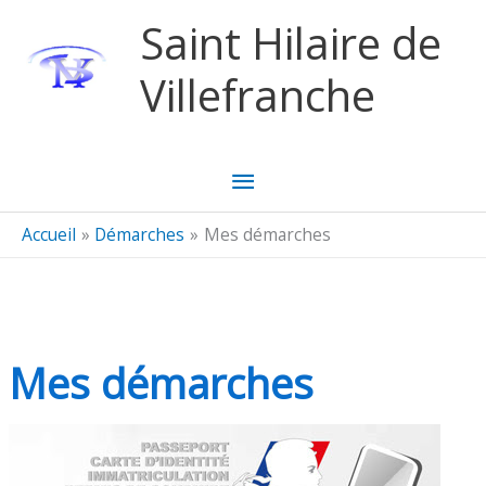
Aller au contenu
Aller au pied de page
Saint Hilaire de
Villefranche
Menu
principal
Accueil
Démarches
Mes démarches
Mes démarches