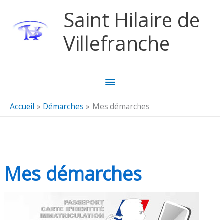
Aller au contenu
Aller au pied de page
Saint Hilaire de
Villefranche
Menu
principal
Accueil
Démarches
Mes démarches
Mes démarches