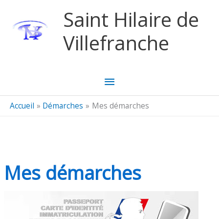
Aller au contenu
Aller au pied de page
Saint Hilaire de
Villefranche
Menu
principal
Accueil
Démarches
Mes démarches
Mes démarches