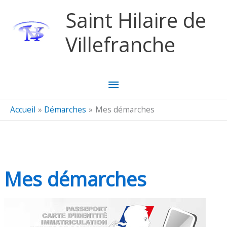
Aller au contenu
Aller au pied de page
Saint Hilaire de
Villefranche
Menu
principal
Accueil
Démarches
Mes démarches
Mes démarches