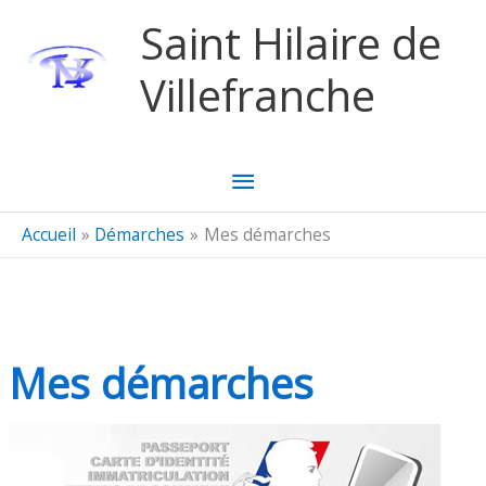
Aller au contenu
Aller au pied de page
Saint Hilaire de
Villefranche
Menu
principal
Accueil
Démarches
Mes démarches
Mes démarches