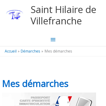
Aller au contenu
Aller au pied de page
Saint Hilaire de
Villefranche
Menu
principal
Accueil
Démarches
Mes démarches
Mes démarches