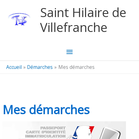
Aller au contenu
Aller au pied de page
Saint Hilaire de
Villefranche
Menu
principal
Accueil
Démarches
Mes démarches
Mes démarches