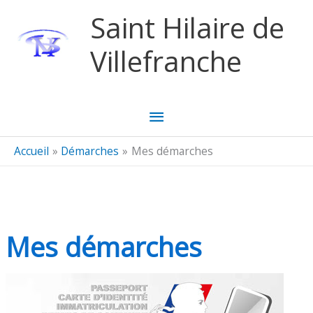
Aller au contenu
Aller au pied de page
Saint Hilaire de
Villefranche
Menu
principal
Accueil
Démarches
Mes démarches
Mes démarches