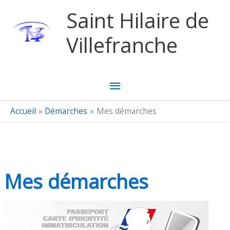
Aller au contenu
Aller au pied de page
Saint Hilaire de
Villefranche
Menu
principal
Accueil
Démarches
Mes démarches
Mes démarches