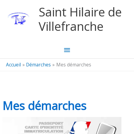
Aller au contenu
Aller au pied de page
Saint Hilaire de
Villefranche
Menu
principal
Accueil
Démarches
Mes démarches
Mes démarches