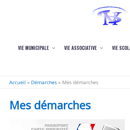
Aller au contenu
Aller au pied de page
VIE MUNICIPALE
VIE ASSOCIATIVE
VIE SCOL
Accueil
Démarches
Mes démarches
Mes démarches