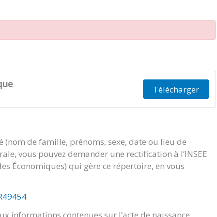
que
Télécharger
té (nom de famille, prénoms, sexe, date ou lieu de
orale, vous pouvez demander une rectification à l’INSEE
tudes Économiques) qui gère ce répertoire, en vous
/R49454
x informations contenues sur l’acte de naissance.