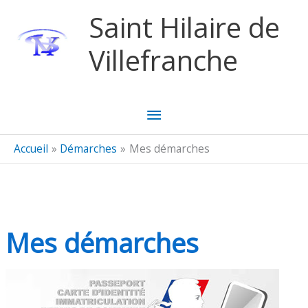
Aller au contenu
Aller au pied de page
Saint Hilaire de
Villefranche
Menu
principal
Accueil
Démarches
Mes démarches
Mes démarches